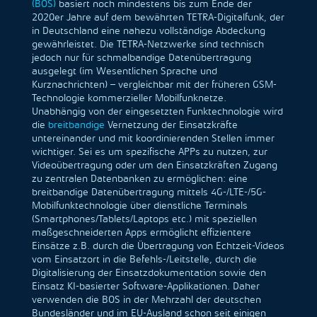
(BOS)
basiert noch mindestens bis zum Ende der
2020er Jahre auf dem bewährten TETRA-Digitalfunk, der
in Deutschland eine nahezu vollständige Abdeckung
gewährleistet. Die TETRA-Netzwerke sind technisch
jedoch nur für schmalbandige Datenübertragung
ausgelegt (im Wesentlichen Sprache und
Kurznachrichten) – vergleichbar mit der früheren GSM-
Technologie kommerzieller Mobilfunknetze.
Unabhängig von der eingesetzten Funktechnologie wird
die
breitbandige
Vernetzung der Einsatzkräfte
untereinander und mit koordinierenden Stellen immer
wichtiger. Sei es um spezifische APPs zu nutzen, zur
Videoübertragung oder um den Einsatzkräften Zugang
zu zentralen Datenbanken zu ermöglichen: eine
breitbandige Datenübertragung mittels 4G-/LTE-/5G-
Mobilfunktechnologie über dienstliche Terminals
(Smartphones/Tablets/Laptops etc.) mit speziellen
maßgeschneiderten Apps ermöglicht effizientere
Einsätze z.B. durch die Übertragung von Echtzeit-Videos
vom Einsatzort in die Befehls-/Leitstelle, durch die
Digitalisierung der Einsatzdokumentation sowie den
Einsatz KI-basierter Software-Applikationen. Daher
verwenden die BOS in der Mehrzahl der deutschen
Bundesländer und im EU-Ausland schon seit einigen