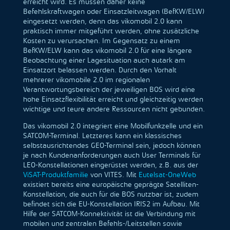
erreicht wird. Es müssen daher keine
Befehlskraftwagen oder Einsatzleitwagen (BefKW/ELW)
eingesetzt werden, denn das vikomobil 2.0 kann
praktisch immer mitgeführt werden, ohne zusätzliche
Kosten zu verursachen. Im Gegensatz zu einem
BefKW/ELW kann das vikomobil 2.0 für eine längere
Beobachtung einer Lagesituation auch autark am
Einsatzort belassen werden. Durch den Vorhalt
mehrerer vikomobile 2.0 im regionalen
Verantwortungsbereich der jeweiligen BOS wird eine
hohe Einsatzflexibilität erreicht und gleichzeitig werden
wichtige und teure andere Ressourcen nicht gebunden.
Das vikomobil 2.0 integriert eine Mobilfunkzelle und ein
SATCOM-Terminal. Letzteres kann ein klassisches
selbstausrichtendes GEO-Terminal sein, jedoch können
je nach Kundenanforderungen auch User Terminals für
LEO-Konstellationen eingerüstet werden, z.B. aus der
ViSAT-Produktfamilie
von VITES. Mit
Eutelsat-OneWeb
existiert bereits eine europäische geprägte Satelliten-
Konstellation, die auch für die BOS nutzbar ist, zudem
befindet sich die EU-Konstellation IRIS2 im Aufbau. Mit
Hilfe der SATCOM-Konnektivität ist die Verbindung mit
mobilen und zentralen Befehls-/Leitstellen sowie