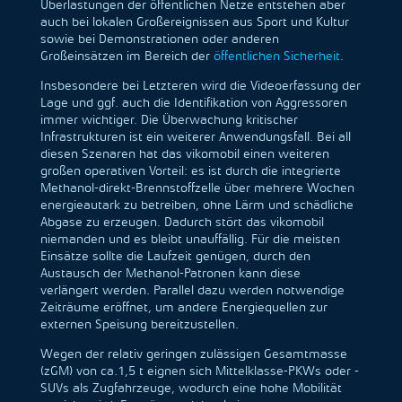
Überlastungen der öffentlichen Netze entstehen aber
auch bei lokalen Großereignissen aus Sport und Kultur
sowie bei Demonstrationen oder anderen
Großeinsätzen im Bereich der
öffentlichen Sicherheit
.
Insbesondere bei Letzteren wird die Videoerfassung der
Lage und ggf. auch die Identifikation von Aggressoren
immer wichtiger. Die Überwachung kritischer
Infrastrukturen ist ein weiterer Anwendungsfall. Bei all
diesen Szenaren hat das vikomobil einen weiteren
großen operativen Vorteil: es ist durch die integrierte
Methanol-direkt-Brennstoffzelle über mehrere Wochen
energieautark zu betreiben, ohne Lärm und schädliche
Abgase zu erzeugen. Dadurch stört das vikomobil
niemanden und es bleibt unauffällig. Für die meisten
Einsätze sollte die Laufzeit genügen, durch den
Austausch der Methanol-Patronen kann diese
verlängert werden. Parallel dazu werden notwendige
Zeiträume eröffnet, um andere Energiequellen zur
externen Speisung bereitzustellen.
Wegen der relativ geringen zulässigen Gesamtmasse
(zGM) von ca.1,5 t eignen sich Mittelklasse-PKWs oder -
SUVs als Zugfahrzeuge, wodurch eine hohe Mobilität