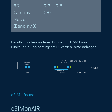
5G-
3,7…3,8
Campus-
GHz
Netze
(Band n78)
Für alle üblichen anderen Bänder (inkl. 5G) kann
Funkausrüstung bereitgestellt werden, bitte anfragen
.
eSIM-Lösung
eSIMonAIR