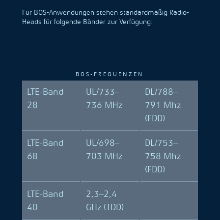
Für BOS-Anwendungen stehen standardmäßig Radio-
Heads für folgende Bänder zur Verfügung:
BOS-FREQUENZEN
LTE-Band
UL/733–
DL/788–
28
736 MHz
791 Mhz
(FDD)
LTE-Band
UL/698–
DL/753–
68
703 MHz
758 Mhz
(FDD)
LTE-Band
2,3–2,4
40
GHz (TDD)